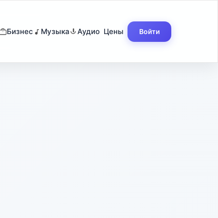
Бизнес
Музыка
Аудио
Цены
Войти